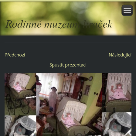
Rodinné muzeum hraček
Předchozí
Následující
Spustit prezentaci