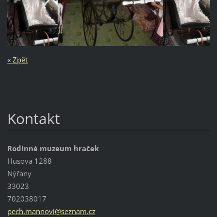
« Zpět
Kontakt
Rodinné muzeum hraček
Husova 1288
Nýřany
33023
702038017
pech.man
novi@sez
nam.cz