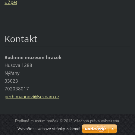
« Zpět
Kontakt
Rodinné muzeum hraček
Husova 1288
Nýřany
33023
702038017
pech.man
novi@sez
nam.cz
Rodinné muzeum hraček © 2013 Všechna práva vyhrazena.
Vytvořte si webové stránky zdarma!